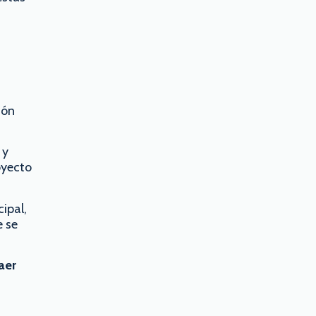
ión
 y
oyecto
ipal,
e se
aer