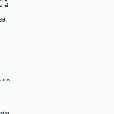
, el
del
atados
estas