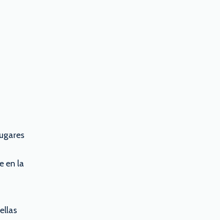
lugares
e en la
ellas