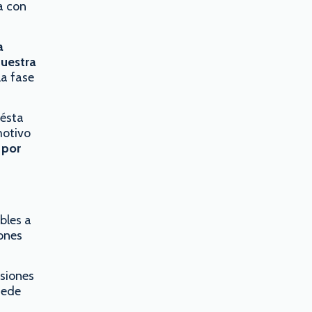
a con
a
nuestra
la fase
 ésta
motivo
 por
bles a
iones
siones
uede