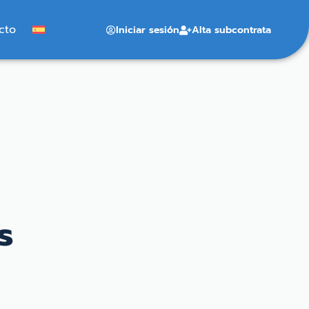
cto
Iniciar sesión
Alta subcontrata
s