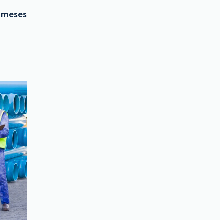
s meses
.