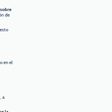
 sobre
ión de
uesto
o en el
, a
ne la