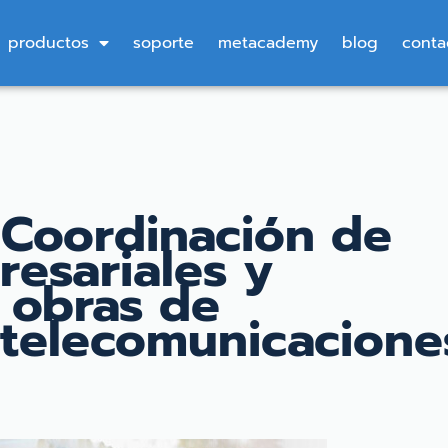
productos
soporte
metacademy
blog
conta
 Coordinación de
esariales y
 obras de
 telecomunicacione