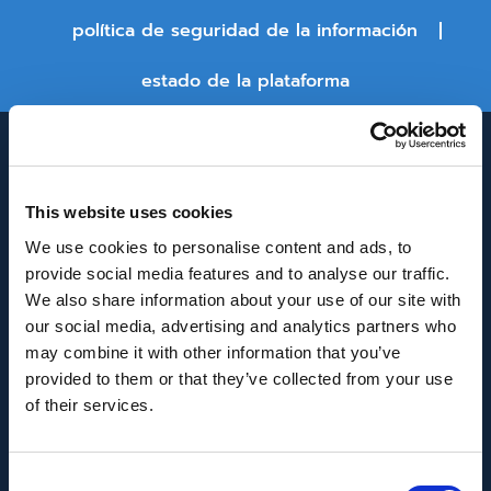
política de seguridad de la información
estado de la plataforma
This website uses cookies
We use cookies to personalise content and ads, to
provide social media features and to analyse our traffic.
We also share information about your use of our site with
INNOVACIÓN Y DESARROLLO DE ANDALUCÍA
our social media, advertising and analytics partners who
IDEA
may combine it with other information that you’ve
provided to them or that they’ve collected from your use
Se ha recibido un incentivo de la Agencia de
of their services.
Innovación y Desarrollo de Andalucía IDEA, de la
Junta de Andalucía, por un importe de
Consent
43.802,59€, cofinanciado en un 80% por la Unión