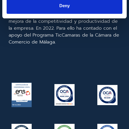
la información y de las comunicaciones y el
Deny
acceso a las mismas y gracias al que ha
realizado la implementación de un CRM y para la
mejora de la competitividad y productividad de
la empresa. En 2022. Para ello ha contado con el
apoyo del Programa TicCamaras de la Cámara de
Comercio de Málaga.