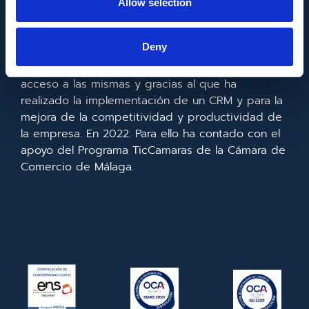
Allow selection
Metadata SL ha sido beneficiaria del Fondo
Europeo de Desarrollo Regional cuyo objetivo es
Deny
mejorar el uso y la calidad de las tecnologías de
la información y de las comunicaciones y el
acceso a las mismas y gracias al que ha
realizado la implementación de un CRM y para la
mejora de la competitividad y productividad de
la empresa. En 2022. Para ello ha contado con el
apoyo del Programa TicCamaras de la Cámara de
Comercio de Málaga.