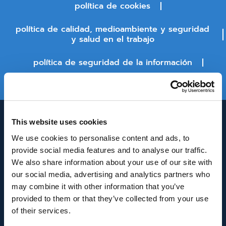
política de cookies
política de calidad, medioambiente y seguridad
y salud en el trabajo
política de seguridad de la información
estado de la plataforma
This website uses cookies
We use cookies to personalise content and ads, to
provide social media features and to analyse our traffic.
We also share information about your use of our site with
our social media, advertising and analytics partners who
may combine it with other information that you’ve
INNOVACIÓN Y DESARROLLO DE ANDALUCÍA
provided to them or that they’ve collected from your use
IDEA
of their services.