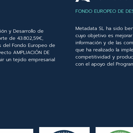
FONDO EUROPEO DE DE
Metadata SL ha sido ben
ión y Desarrollo de
cuyo objetivo es mejorar 
orte de 43.802,59€,
información y de las com
és del Fondo Europeo de
que ha realizado la imp
royecto AMPLIACIÓN DE
competitividad y product
r un tejido empresarial
con el apoyo del Progra