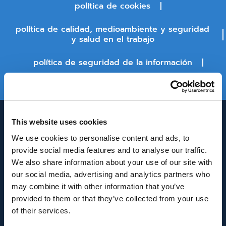
política de cookies
política de calidad, medioambiente y seguridad
y salud en el trabajo
política de seguridad de la información
estado de la plataforma
This website uses cookies
We use cookies to personalise content and ads, to
provide social media features and to analyse our traffic.
We also share information about your use of our site with
our social media, advertising and analytics partners who
may combine it with other information that you’ve
INNOVACIÓN Y DESARROLLO DE ANDALUCÍA
provided to them or that they’ve collected from your use
IDEA
of their services.