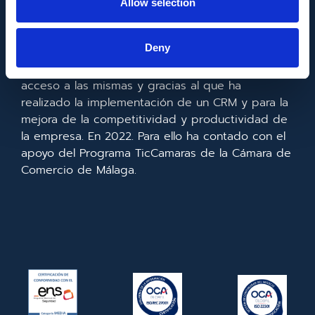
Allow selection
Metadata SL ha sido beneficiaria del Fondo
Europeo de Desarrollo Regional cuyo objetivo es
Deny
mejorar el uso y la calidad de las tecnologías de
la información y de las comunicaciones y el
acceso a las mismas y gracias al que ha
realizado la implementación de un CRM y para la
mejora de la competitividad y productividad de
la empresa. En 2022. Para ello ha contado con el
apoyo del Programa TicCamaras de la Cámara de
Comercio de Málaga.