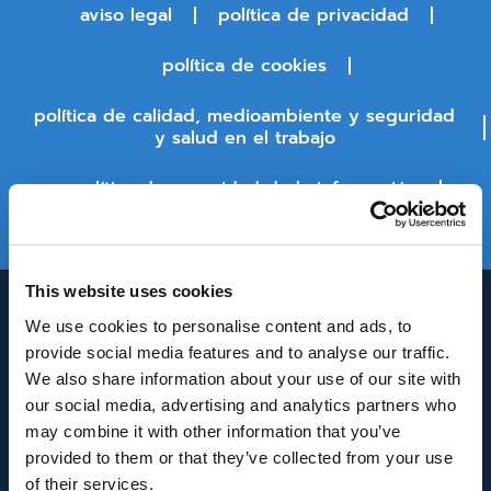
aviso legal
política de privacidad
política de cookies
política de calidad, medioambiente y seguridad
y salud en el trabajo
política de seguridad de la información
estado de la plataforma
This website uses cookies
We use cookies to personalise content and ads, to
provide social media features and to analyse our traffic.
We also share information about your use of our site with
our social media, advertising and analytics partners who
may combine it with other information that you’ve
provided to them or that they’ve collected from your use
INNOVACIÓN Y DESARROLLO DE ANDALUCÍA
of their services.