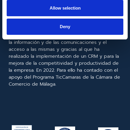
FONDO EUROPEO DE DESARROLLO REGIONAL
Allow selection
Metadata SL ha sido beneficiaria del Fondo
Deny
Europeo de Desarrollo Regional cuyo objetivo es
mejorar el uso y la calidad de las tecnologías de
la información y de las comunicaciones y el
acceso a las mismas y gracias al que ha
realizado la implementación de un CRM y para la
mejora de la competitividad y productividad de
la empresa. En 2022. Para ello ha contado con el
apoyo del Programa TicCamaras de la Cámara de
Comercio de Málaga.