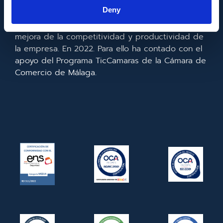
la información y de las comunicaciones y el
Deny
acceso a las mismas y gracias al que ha
realizado la implementación de un CRM y para la
mejora de la competitividad y productividad de
la empresa. En 2022. Para ello ha contado con el
apoyo del Programa TicCamaras de la Cámara de
Comercio de Málaga.