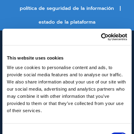
política de seguridad de la información
estado de la plataforma
This website uses cookies
We use cookies to personalise content and ads, to
provide social media features and to analyse our traffic.
We also share information about your use of our site with
INNOVACIÓN Y DESARROLLO DE ANDALUCÍA
our social media, advertising and analytics partners who
IDEA
may combine it with other information that you’ve
provided to them or that they’ve collected from your use
Se ha recibido un incentivo de la Agencia de
of their services.
Innovación y Desarrollo de Andalucía IDEA, de la
Junta de Andalucía, por un importe de
Consent
43.802,59€, cofinanciado en un 80% por la Unión