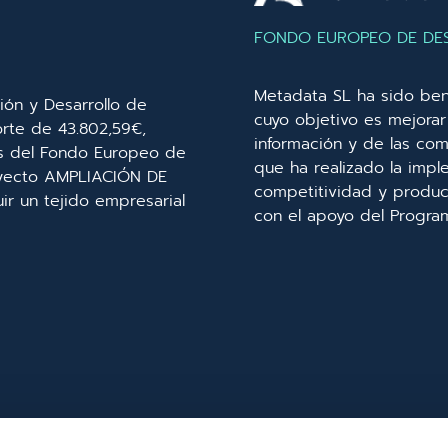
FONDO EUROPEO DE DE
Metadata SL ha sido ben
ión y Desarrollo de
cuyo objetivo es mejorar 
orte de 43.802,59€,
información y de las com
és del Fondo Europeo de
que ha realizado la imp
royecto AMPLIACIÓN DE
competitividad y product
r un tejido empresarial
con el apoyo del Progra