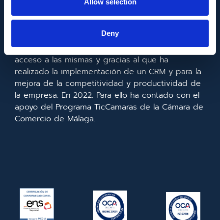
Allow selection
Metadata SL ha sido beneficiaria del Fondo
Europeo de Desarrollo Regional cuyo objetivo es
Deny
mejorar el uso y la calidad de las tecnologías de
la información y de las comunicaciones y el
acceso a las mismas y gracias al que ha
realizado la implementación de un CRM y para la
mejora de la competitividad y productividad de
la empresa. En 2022. Para ello ha contado con el
apoyo del Programa TicCamaras de la Cámara de
Comercio de Málaga.