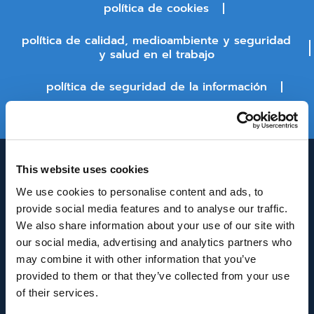
política de cookies
política de calidad, medioambiente y seguridad
y salud en el trabajo
política de seguridad de la información
estado de la plataforma
This website uses cookies
We use cookies to personalise content and ads, to
provide social media features and to analyse our traffic.
We also share information about your use of our site with
our social media, advertising and analytics partners who
may combine it with other information that you’ve
INNOVACIÓN Y DESARROLLO DE ANDALUCÍA
provided to them or that they’ve collected from your use
IDEA
of their services.