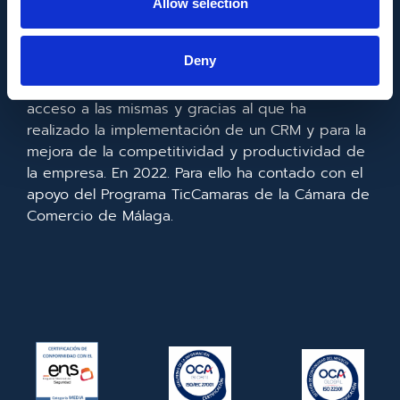
Allow selection
Metadata SL ha sido beneficiaria del Fondo
Europeo de Desarrollo Regional cuyo objetivo es
Deny
mejorar el uso y la calidad de las tecnologías de
la información y de las comunicaciones y el
acceso a las mismas y gracias al que ha
realizado la implementación de un CRM y para la
mejora de la competitividad y productividad de
la empresa. En 2022. Para ello ha contado con el
apoyo del Programa TicCamaras de la Cámara de
Comercio de Málaga.