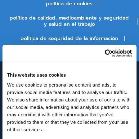
política de cookies
política de calidad, medioambiente y seguridad
y salud en el trabajo
política de seguridad de la información
estado de la plataforma
This website uses cookies
We use cookies to personalise content and ads, to
provide social media features and to analyse our traffic.
We also share information about your use of our site with
our social media, advertising and analytics partners who
may combine it with other information that you’ve
INNOVACIÓN Y DESARROLLO DE ANDALUCÍA
provided to them or that they’ve collected from your use
IDEA
of their services.