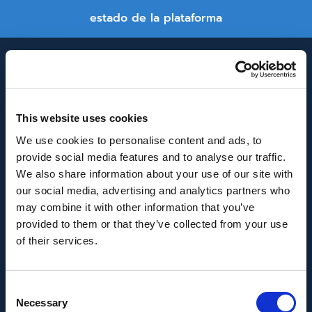
estado de la plataforma
This website uses cookies
We use cookies to personalise content and ads, to
provide social media features and to analyse our traffic.
INNOVACIÓN Y DESARROLLO DE ANDALUCÍA
We also share information about your use of our site with
IDEA
our social media, advertising and analytics partners who
may combine it with other information that you’ve
Se ha recibido un incentivo de la Agencia de
provided to them or that they’ve collected from your use
Innovación y Desarrollo de Andalucía IDEA, de la
of their services.
Junta de Andalucía, por un importe de
43.802,59€, cofinanciado en un 80% por la Unión
Consent
Europea a través del Fondo Europeo de
Necessary
Selection
Desarrollo Regional, FEDER para la realización del