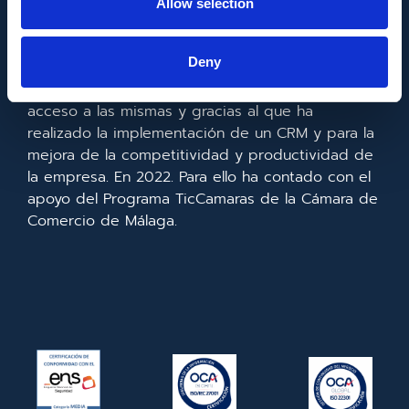
Allow selection
Metadata SL ha sido beneficiaria del Fondo
Europeo de Desarrollo Regional cuyo objetivo es
Deny
mejorar el uso y la calidad de las tecnologías de
la información y de las comunicaciones y el
acceso a las mismas y gracias al que ha
realizado la implementación de un CRM y para la
mejora de la competitividad y productividad de
la empresa. En 2022. Para ello ha contado con el
apoyo del Programa TicCamaras de la Cámara de
Comercio de Málaga.