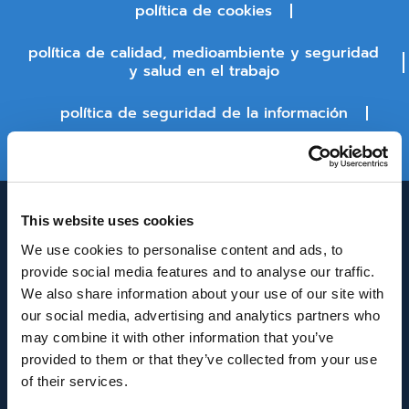
política de cookies
política de calidad, medioambiente y seguridad
y salud en el trabajo
política de seguridad de la información
estado de la plataforma
This website uses cookies
We use cookies to personalise content and ads, to
provide social media features and to analyse our traffic.
We also share information about your use of our site with
our social media, advertising and analytics partners who
may combine it with other information that you’ve
INNOVACIÓN Y DESARROLLO DE ANDALUCÍA
provided to them or that they’ve collected from your use
IDEA
of their services.