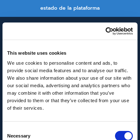
estado de la plataforma
This website uses cookies
We use cookies to personalise content and ads, to
provide social media features and to analyse our traffic.
INNOVACIÓN Y DESARROLLO DE ANDALUCÍA
We also share information about your use of our site with
IDEA
our social media, advertising and analytics partners who
may combine it with other information that you’ve
Se ha recibido un incentivo de la Agencia de
provided to them or that they’ve collected from your use
Innovación y Desarrollo de Andalucía IDEA, de la
of their services.
Junta de Andalucía, por un importe de
43.802,59€, cofinanciado en un 80% por la Unión
Consent
Europea a través del Fondo Europeo de
Necessary
Selection
Desarrollo Regional, FEDER para la realización del