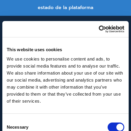
estado de la plataforma
This website uses cookies
We use cookies to personalise content and ads, to
provide social media features and to analyse our traffic.
INNOVACIÓN Y DESARROLLO DE ANDALUCÍA
We also share information about your use of our site with
IDEA
our social media, advertising and analytics partners who
may combine it with other information that you’ve
Se ha recibido un incentivo de la Agencia de
provided to them or that they’ve collected from your use
Innovación y Desarrollo de Andalucía IDEA, de la
of their services.
Junta de Andalucía, por un importe de
43.802,59€, cofinanciado en un 80% por la Unión
Consent
Europea a través del Fondo Europeo de
Necessary
Selection
Desarrollo Regional, FEDER para la realización del