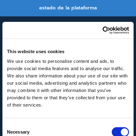
estado de la plataforma
This website uses cookies
We use cookies to personalise content and ads, to
provide social media features and to analyse our traffic.
INNOVACIÓN Y DESARROLLO DE ANDALUCÍA
We also share information about your use of our site with
IDEA
our social media, advertising and analytics partners who
may combine it with other information that you’ve
Se ha recibido un incentivo de la Agencia de
provided to them or that they’ve collected from your use
Innovación y Desarrollo de Andalucía IDEA, de la
of their services.
Junta de Andalucía, por un importe de
43.802,59€, cofinanciado en un 80% por la Unión
Consent
Europea a través del Fondo Europeo de
Necessary
Selection
Desarrollo Regional, FEDER para la realización del