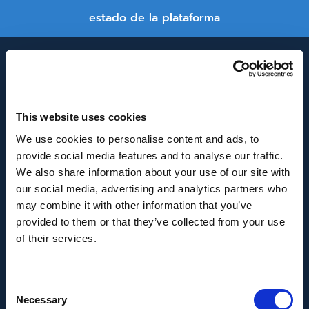
estado de la plataforma
This website uses cookies
We use cookies to personalise content and ads, to
provide social media features and to analyse our traffic.
INNOVACIÓN Y DESARROLLO DE ANDALUCÍA
We also share information about your use of our site with
IDEA
our social media, advertising and analytics partners who
may combine it with other information that you’ve
Se ha recibido un incentivo de la Agencia de
provided to them or that they’ve collected from your use
Innovación y Desarrollo de Andalucía IDEA, de la
of their services.
Junta de Andalucía, por un importe de
43.802,59€, cofinanciado en un 80% por la Unión
Consent
Europea a través del Fondo Europeo de
Necessary
Selection
Desarrollo Regional, FEDER para la realización del