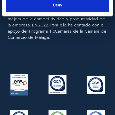
la información y de las comunicaciones y el
Deny
acceso a las mismas y gracias al que ha
realizado la implementación de un CRM y para la
mejora de la competitividad y productividad de
la empresa. En 2022. Para ello ha contado con el
apoyo del Programa TicCamaras de la Cámara de
Comercio de Málaga.