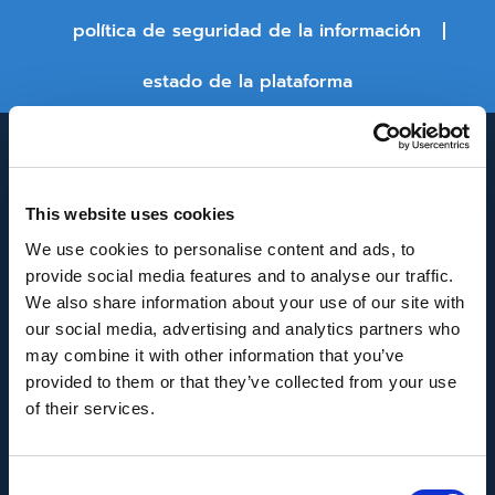
política de seguridad de la información
estado de la plataforma
This website uses cookies
We use cookies to personalise content and ads, to
provide social media features and to analyse our traffic.
We also share information about your use of our site with
INNOVACIÓN Y DESARROLLO DE ANDALUCÍA
our social media, advertising and analytics partners who
IDEA
may combine it with other information that you’ve
provided to them or that they’ve collected from your use
Se ha recibido un incentivo de la Agencia de
of their services.
Innovación y Desarrollo de Andalucía IDEA, de la
Junta de Andalucía, por un importe de
Consent
43.802,59€, cofinanciado en un 80% por la Unión