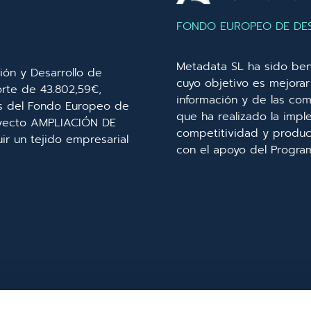
FONDO EUROPEO DE DE
Metadata SL ha sido ben
ión y Desarrollo de
cuyo objetivo es mejorar 
orte de 43.802,59€,
información y de las com
és del Fondo Europeo de
que ha realizado la imp
royecto AMPLIACIÓN DE
competitividad y product
r un tejido empresarial
con el apoyo del Progra