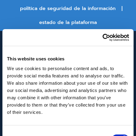
política de seguridad de la información
estado de la plataforma
This website uses cookies
We use cookies to personalise content and ads, to
provide social media features and to analyse our traffic.
We also share information about your use of our site with
INNOVACIÓN Y DESARROLLO DE ANDALUCÍA
our social media, advertising and analytics partners who
IDEA
may combine it with other information that you’ve
provided to them or that they’ve collected from your use
Se ha recibido un incentivo de la Agencia de
of their services.
Innovación y Desarrollo de Andalucía IDEA, de la
Junta de Andalucía, por un importe de
Consent
43.802,59€, cofinanciado en un 80% por la Unión