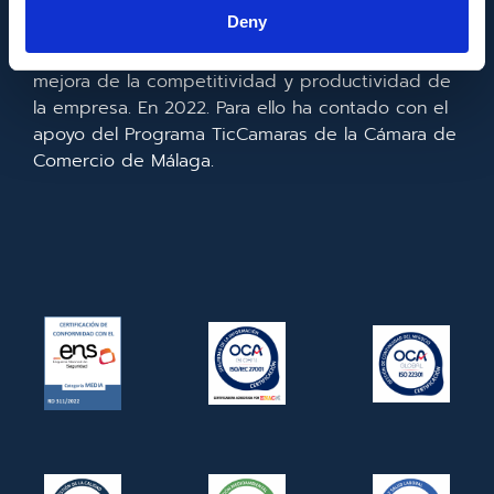
la información y de las comunicaciones y el
Deny
acceso a las mismas y gracias al que ha
realizado la implementación de un CRM y para la
mejora de la competitividad y productividad de
la empresa. En 2022. Para ello ha contado con el
apoyo del Programa TicCamaras de la Cámara de
Comercio de Málaga.