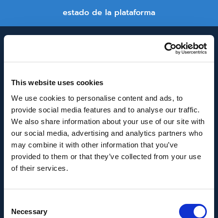
estado de la plataforma
This website uses cookies
We use cookies to personalise content and ads, to
provide social media features and to analyse our traffic.
INNOVACIÓN Y DESARROLLO DE ANDALUCÍA
We also share information about your use of our site with
IDEA
our social media, advertising and analytics partners who
may combine it with other information that you’ve
Se ha recibido un incentivo de la Agencia de
provided to them or that they’ve collected from your use
Innovación y Desarrollo de Andalucía IDEA, de la
of their services.
Junta de Andalucía, por un importe de
43.802,59€, cofinanciado en un 80% por la Unión
Consent
Europea a través del Fondo Europeo de
Necessary
Selection
Desarrollo Regional, FEDER para la realización del