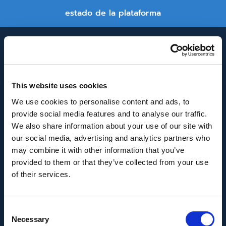
estado de la plataforma
This website uses cookies
We use cookies to personalise content and ads, to
provide social media features and to analyse our traffic.
INNOVACIÓN Y DESARROLLO DE ANDALUCÍA
We also share information about your use of our site with
IDEA
our social media, advertising and analytics partners who
may combine it with other information that you’ve
Se ha recibido un incentivo de la Agencia de
provided to them or that they’ve collected from your use
Innovación y Desarrollo de Andalucía IDEA, de la
of their services.
Junta de Andalucía, por un importe de
43.802,59€, cofinanciado en un 80% por la Unión
Consent
Europea a través del Fondo Europeo de
Necessary
Selection
Desarrollo Regional, FEDER para la realización del