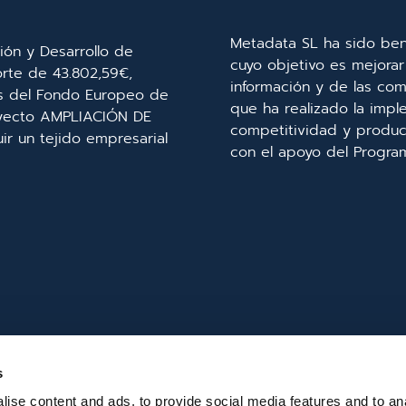
Metadata SL ha sido ben
ión y Desarrollo de
cuyo objetivo es mejorar 
orte de 43.802,59€,
información y de las com
és del Fondo Europeo de
que ha realizado la imp
royecto AMPLIACIÓN DE
competitividad y product
r un tejido empresarial
con el apoyo del Progra
s
ise content and ads, to provide social media features and to an