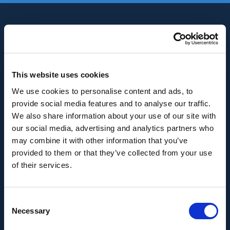
This website uses cookies
We use cookies to personalise content and ads, to
INNOVACIÓN Y DESARROLLO DE ANDALUCÍA
provide social media features and to analyse our traffic.
IDEA
We also share information about your use of our site with
our social media, advertising and analytics partners who
Se ha recibido un incentivo de la Agencia de
may combine it with other information that you’ve
Innovación y Desarrollo de Andalucía IDEA, de la
provided to them or that they’ve collected from your use
Junta de Andalucía, por un importe de
of their services.
43.802,59€, cofinanciado en un 80% por la Unión
Europea a través del Fondo Europeo de
Consent
Desarrollo Regional, FEDER para la realización del
Necessary
Selection
proyecto AMPLIACIÓN DE CAPACIDAD DE
METADATA con el objetivo de conseguir un tejido