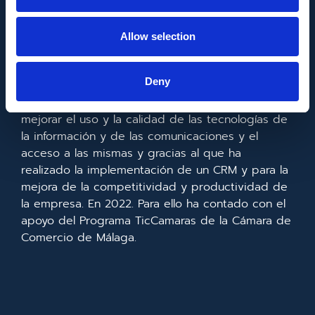
Allow selection
FONDO EUROPEO DE DESARROLLO REGIONAL
Deny
Metadata SL ha sido beneficiaria del Fondo
Europeo de Desarrollo Regional cuyo objetivo es
mejorar el uso y la calidad de las tecnologías de
la información y de las comunicaciones y el
acceso a las mismas y gracias al que ha
realizado la implementación de un CRM y para la
mejora de la competitividad y productividad de
la empresa. En 2022. Para ello ha contado con el
apoyo del Programa TicCamaras de la Cámara de
Comercio de Málaga.