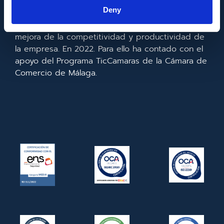
la información y de las comunicaciones y el
Deny
acceso a las mismas y gracias al que ha
realizado la implementación de un CRM y para la
mejora de la competitividad y productividad de
la empresa. En 2022. Para ello ha contado con el
apoyo del Programa TicCamaras de la Cámara de
Comercio de Málaga.