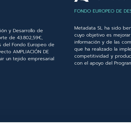
FONDO EUROPEO DE DE
Metadata SL ha sido ben
ión y Desarrollo de
cuyo objetivo es mejorar 
orte de 43.802,59€,
información y de las com
és del Fondo Europeo de
que ha realizado la imp
royecto AMPLIACIÓN DE
competitividad y product
r un tejido empresarial
con el apoyo del Progra