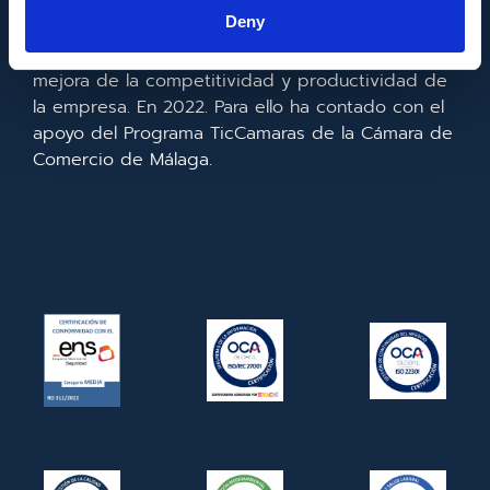
la información y de las comunicaciones y el
Deny
acceso a las mismas y gracias al que ha
realizado la implementación de un CRM y para la
mejora de la competitividad y productividad de
la empresa. En 2022. Para ello ha contado con el
apoyo del Programa TicCamaras de la Cámara de
Comercio de Málaga.