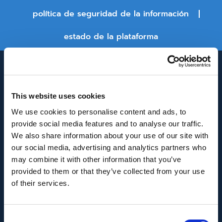
política de seguridad de la información
estado de la plataforma
This website uses cookies
We use cookies to personalise content and ads, to
provide social media features and to analyse our traffic.
We also share information about your use of our site with
INNOVACIÓN Y DESARROLLO DE ANDALUCÍA
our social media, advertising and analytics partners who
IDEA
may combine it with other information that you’ve
provided to them or that they’ve collected from your use
Se ha recibido un incentivo de la Agencia de
of their services.
Innovación y Desarrollo de Andalucía IDEA, de la
Junta de Andalucía, por un importe de
Consent
43.802,59€, cofinanciado en un 80% por la Unión