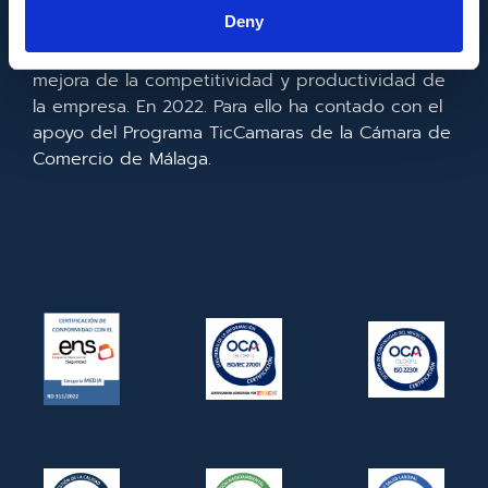
la información y de las comunicaciones y el
Deny
acceso a las mismas y gracias al que ha
realizado la implementación de un CRM y para la
mejora de la competitividad y productividad de
la empresa. En 2022. Para ello ha contado con el
apoyo del Programa TicCamaras de la Cámara de
Comercio de Málaga.