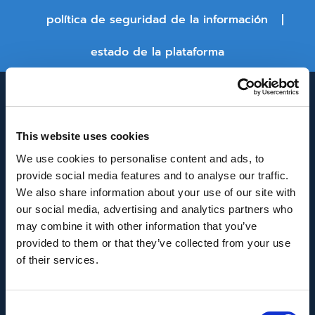
política de seguridad de la información
estado de la plataforma
This website uses cookies
We use cookies to personalise content and ads, to
provide social media features and to analyse our traffic.
We also share information about your use of our site with
INNOVACIÓN Y DESARROLLO DE ANDALUCÍA
our social media, advertising and analytics partners who
IDEA
may combine it with other information that you’ve
provided to them or that they’ve collected from your use
Se ha recibido un incentivo de la Agencia de
of their services.
Innovación y Desarrollo de Andalucía IDEA, de la
Junta de Andalucía, por un importe de
Consent
43.802,59€, cofinanciado en un 80% por la Unión