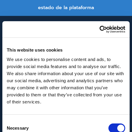
estado de la plataforma
This website uses cookies
We use cookies to personalise content and ads, to
provide social media features and to analyse our traffic.
INNOVACIÓN Y DESARROLLO DE ANDALUCÍA
We also share information about your use of our site with
IDEA
our social media, advertising and analytics partners who
may combine it with other information that you’ve
Se ha recibido un incentivo de la Agencia de
provided to them or that they’ve collected from your use
Innovación y Desarrollo de Andalucía IDEA, de la
of their services.
Junta de Andalucía, por un importe de
43.802,59€, cofinanciado en un 80% por la Unión
Consent
Europea a través del Fondo Europeo de
Necessary
Selection
Desarrollo Regional, FEDER para la realización del