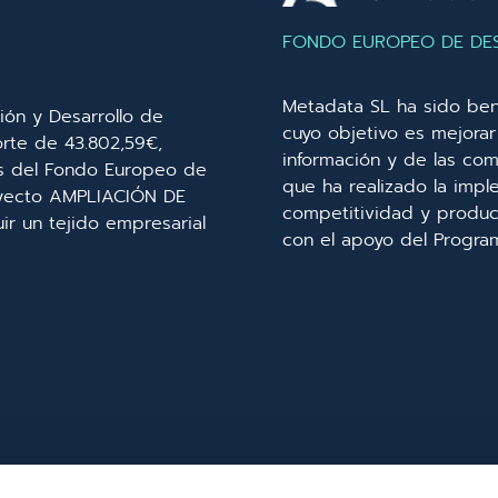
FONDO EUROPEO DE DE
Metadata SL ha sido ben
ión y Desarrollo de
cuyo objetivo es mejorar 
orte de 43.802,59€,
información y de las com
és del Fondo Europeo de
que ha realizado la imp
royecto AMPLIACIÓN DE
competitividad y product
r un tejido empresarial
con el apoyo del Progra