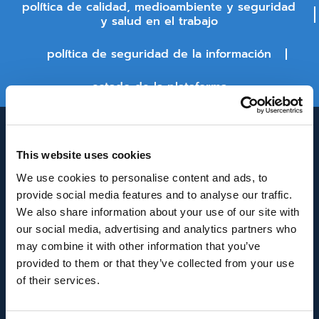
política de calidad, medioambiente y seguridad
y salud en el trabajo
política de seguridad de la información
estado de la plataforma
This website uses cookies
We use cookies to personalise content and ads, to
provide social media features and to analyse our traffic.
We also share information about your use of our site with
our social media, advertising and analytics partners who
INNOVACIÓN Y DESARROLLO DE ANDALUCÍA
may combine it with other information that you’ve
IDEA
provided to them or that they’ve collected from your use
of their services.
Se ha recibido un incentivo de la Agencia de
Innovación y Desarrollo de Andalucía IDEA, de la