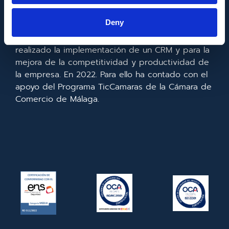
Europeo de Desarrollo Regional cuyo objetivo es
mejorar el uso y la calidad de las tecnologías de
Deny
la información y de las comunicaciones y el
acceso a las mismas y gracias al que ha
realizado la implementación de un CRM y para la
mejora de la competitividad y productividad de
la empresa. En 2022. Para ello ha contado con el
apoyo del Programa TicCamaras de la Cámara de
Comercio de Málaga.