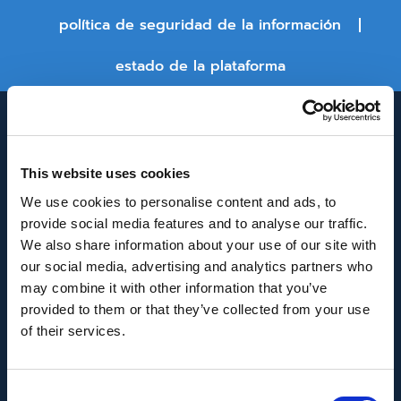
política de seguridad de la información
estado de la plataforma
This website uses cookies
We use cookies to personalise content and ads, to
provide social media features and to analyse our traffic.
We also share information about your use of our site with
INNOVACIÓN Y DESARROLLO DE ANDALUCÍA
our social media, advertising and analytics partners who
IDEA
may combine it with other information that you’ve
provided to them or that they’ve collected from your use
Se ha recibido un incentivo de la Agencia de
of their services.
Innovación y Desarrollo de Andalucía IDEA, de la
Junta de Andalucía, por un importe de
Consent
43.802,59€, cofinanciado en un 80% por la Unión