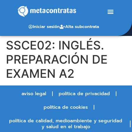
Iniciar sesión
Alta subcontrata
SSCE02: INGLÉS.
PREPARACIÓN DE
EXAMEN A2
aviso legal
política de privacidad
política de cookies
política de calidad, medioambiente y seguridad
y salud en el trabajo