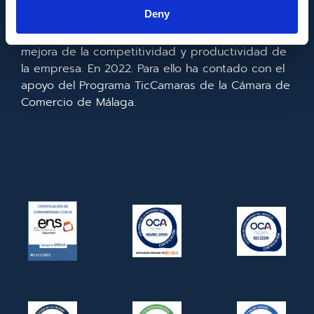
la información y de las comunicaciones y el
Deny
acceso a las mismas y gracias al que ha
realizado la implementación de un CRM y para la
mejora de la competitividad y productividad de
la empresa. En 2022. Para ello ha contado con el
apoyo del Programa TicCamaras de la Cámara de
Comercio de Málaga.