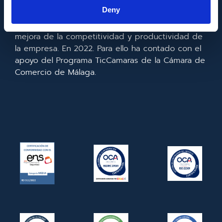
la información y de las comunicaciones y el
Deny
acceso a las mismas y gracias al que ha
realizado la implementación de un CRM y para la
mejora de la competitividad y productividad de
la empresa. En 2022. Para ello ha contado con el
apoyo del Programa TicCamaras de la Cámara de
Comercio de Málaga.