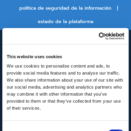
política de seguridad de la información
estado de la plataforma
This website uses cookies
We use cookies to personalise content and ads, to
provide social media features and to analyse our traffic.
We also share information about your use of our site with
INNOVACIÓN Y DESARROLLO DE ANDALUCÍA
our social media, advertising and analytics partners who
IDEA
may combine it with other information that you’ve
provided to them or that they’ve collected from your use
Se ha recibido un incentivo de la Agencia de
of their services.
Innovación y Desarrollo de Andalucía IDEA, de la
Junta de Andalucía, por un importe de
Consent
43.802,59€, cofinanciado en un 80% por la Unión