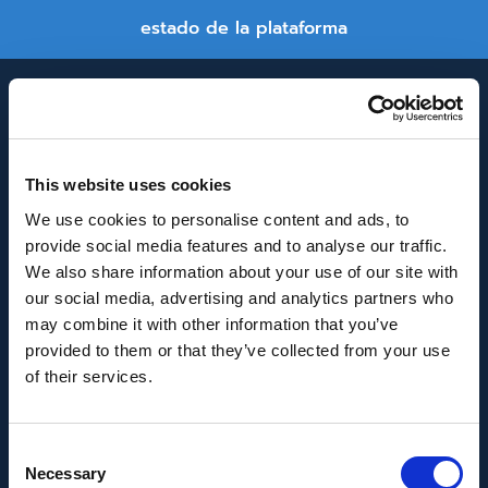
estado de la plataforma
This website uses cookies
We use cookies to personalise content and ads, to
provide social media features and to analyse our traffic.
INNOVACIÓN Y DESARROLLO DE ANDALUCÍA
We also share information about your use of our site with
IDEA
our social media, advertising and analytics partners who
may combine it with other information that you’ve
Se ha recibido un incentivo de la Agencia de
provided to them or that they’ve collected from your use
Innovación y Desarrollo de Andalucía IDEA, de la
of their services.
Junta de Andalucía, por un importe de
43.802,59€, cofinanciado en un 80% por la Unión
Consent
Europea a través del Fondo Europeo de
Necessary
Selection
Desarrollo Regional, FEDER para la realización del