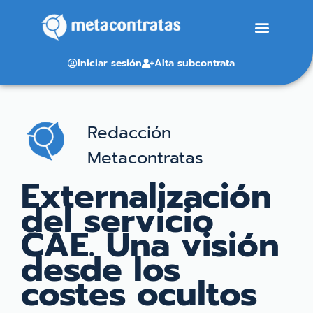
Iniciar sesión
Alta subcontrata
Redacción
Metacontratas
Externalización
del servicio
CAE. Una visión
desde los
costes ocultos