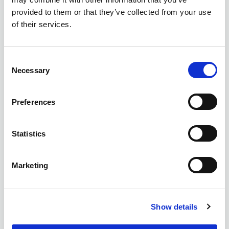
del Metal: contenido, convalidaciones y fecha límite.
provided to them or that they’ve collected from your use
of their services.
Noticias ATRA –
Modificaciones recogidas en el IV CEM
Autora:
Consent
Irene Gómez Pavón
– Técnico Superior PRL en
Necessary
Selection
MetaContratas.
Preferences
Statistics
Marketing
Comparte este artículo
Show details