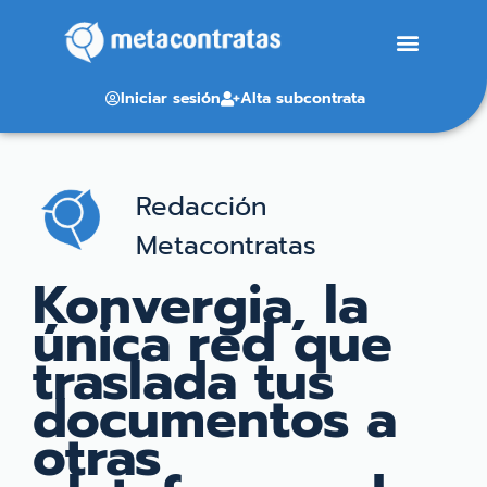
Iniciar sesión
Alta subcontrata
Redacción
Metacontratas
Konvergia, la
única red que
traslada tus
documentos a
otras