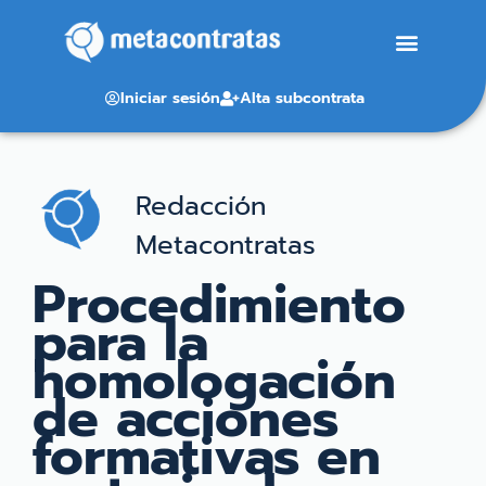
Iniciar sesión
Alta subcontrata
Redacción
Metacontratas
Procedimiento
para la
homologación
de acciones
formativas en