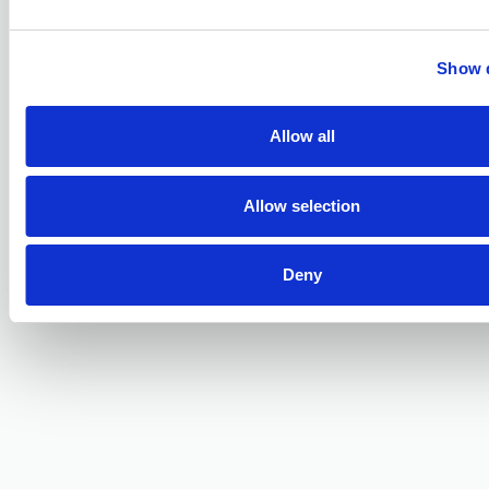
Show d
Allow all
Allow selection
Deny