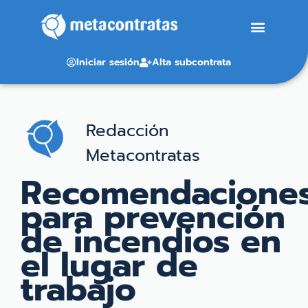
Iniciar sesión
Alta subcontrata
Redacción
Metacontratas
Recomendacione
para prevención
de incendios en
el lugar de
trabajo