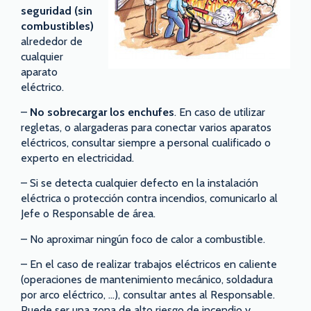
seguridad (sin
combustibles)
alrededor de
cualquier
aparato
eléctrico.
–
No sobrecargar los enchufes
. En caso de utilizar
regletas, o alargaderas para conectar varios aparatos
eléctricos, consultar siempre a personal cualificado o
experto en electricidad.
– Si se detecta cualquier defecto en la instalación
eléctrica o protección contra incendios, comunicarlo al
Jefe o Responsable de área.
– No aproximar ningún foco de calor a combustible.
– En el caso de realizar trabajos eléctricos en caliente
(operaciones de mantenimiento mecánico, soldadura
por arco eléctrico, …), consultar antes al Responsable.
Puede ser una zona de alto riesgo de incendio y