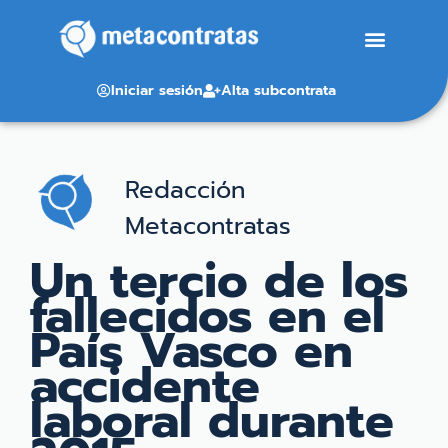
Iniciar sesión
Alta subcontrata
Redacción
Metacontratas
Un tercio de los
fallecidos en el
País Vasco en
accidente
laboral durante