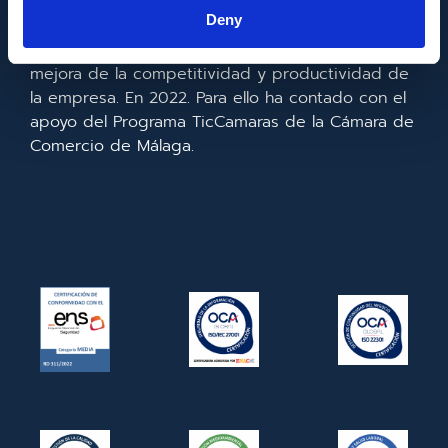
la información y de las comunicaciones y el
Deny
acceso a las mismas y gracias al que ha
realizado la implementación de un CRM y para la
mejora de la competitividad y productividad de
la empresa. En 2022. Para ello ha contado con el
apoyo del Programa TicCamaras de la Cámara de
Comercio de Málaga.