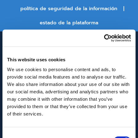
política de seguridad de la información
estado de la plataforma
This website uses cookies
We use cookies to personalise content and ads, to
provide social media features and to analyse our traffic.
We also share information about your use of our site with
INNOVACIÓN Y DESARROLLO DE ANDALUCÍA
our social media, advertising and analytics partners who
IDEA
may combine it with other information that you’ve
provided to them or that they’ve collected from your use
Se ha recibido un incentivo de la Agencia de
of their services.
Innovación y Desarrollo de Andalucía IDEA, de la
Junta de Andalucía, por un importe de
Consent
43.802,59€, cofinanciado en un 80% por la Unión