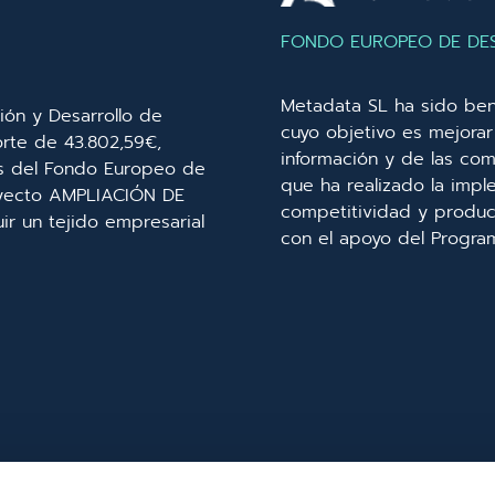
FONDO EUROPEO DE DE
Metadata SL ha sido ben
ión y Desarrollo de
cuyo objetivo es mejorar 
orte de 43.802,59€,
información y de las com
és del Fondo Europeo de
que ha realizado la imp
royecto AMPLIACIÓN DE
competitividad y product
r un tejido empresarial
con el apoyo del Progra