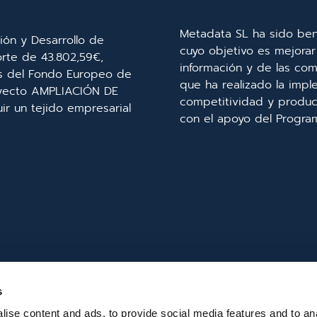
Metadata SL ha sido ben
ión y Desarrollo de
cuyo objetivo es mejorar 
orte de 43.802,59€,
información y de las com
és del Fondo Europeo de
que ha realizado la imp
royecto AMPLIACIÓN DE
competitividad y product
r un tejido empresarial
con el apoyo del Progra
s
ise content and ads, to provide social media features and to an