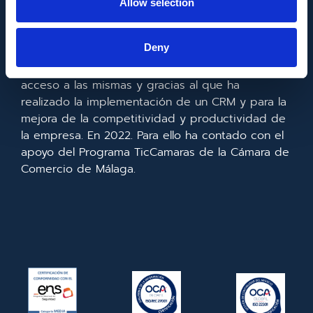
Allow selection
Metadata SL ha sido beneficiaria del Fondo
Europeo de Desarrollo Regional cuyo objetivo es
Deny
mejorar el uso y la calidad de las tecnologías de
la información y de las comunicaciones y el
acceso a las mismas y gracias al que ha
realizado la implementación de un CRM y para la
mejora de la competitividad y productividad de
la empresa. En 2022. Para ello ha contado con el
apoyo del Programa TicCamaras de la Cámara de
Comercio de Málaga.