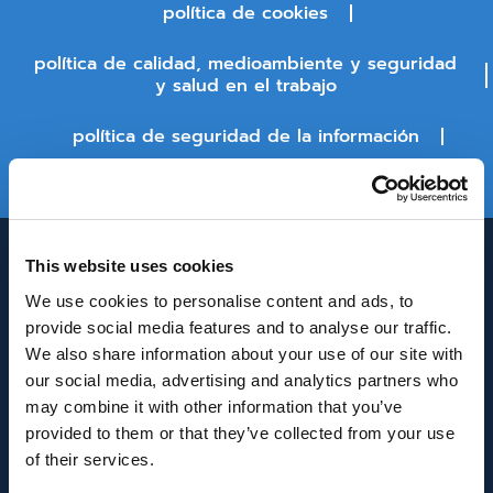
política de cookies
política de calidad, medioambiente y seguridad
y salud en el trabajo
política de seguridad de la información
estado de la plataforma
This website uses cookies
We use cookies to personalise content and ads, to
provide social media features and to analyse our traffic.
We also share information about your use of our site with
our social media, advertising and analytics partners who
may combine it with other information that you’ve
INNOVACIÓN Y DESARROLLO DE ANDALUCÍA
provided to them or that they’ve collected from your use
IDEA
of their services.