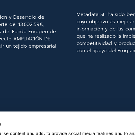
Metadata SL ha sido ben
ión y Desarrollo de
cuyo objetivo es mejorar 
orte de 43.802,59€,
información y de las com
és del Fondo Europeo de
que ha realizado la imp
royecto AMPLIACIÓN DE
competitividad y product
r un tejido empresarial
con el apoyo del Progra
s
ise content and ads, to provide social media features and to an