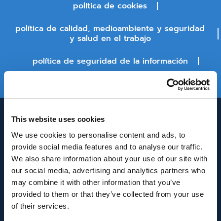
política de cookies
política de calidad, medioambiente y seguridad
y salud en el trabajo
política de seguridad de la información
estado de la plataforma
This website uses cookies
We use cookies to personalise content and ads, to
provide social media features and to analyse our traffic.
We also share information about your use of our site with
our social media, advertising and analytics partners who
may combine it with other information that you’ve
INNOVACIÓN Y DESARROLLO DE ANDALUCÍA
provided to them or that they’ve collected from your use
IDEA
of their services.