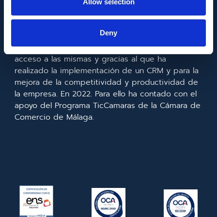
Allow selection
Metadata SL ha sido beneficiaria del Fondo
Europeo de Desarrollo Regional cuyo objetivo es
Deny
mejorar el uso y la calidad de las tecnologías de
la información y de las comunicaciones y el
acceso a las mismas y gracias al que ha
realizado la implementación de un CRM y para la
mejora de la competitividad y productividad de
la empresa. En 2022. Para ello ha contado con el
apoyo del Programa TicCamaras de la Cámara de
Comercio de Málaga.