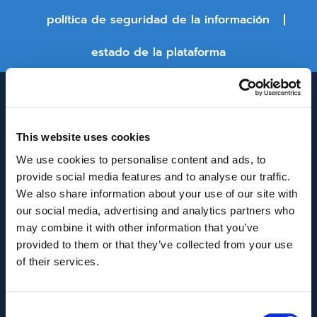
política de seguridad de la información
estado de la plataforma
This website uses cookies
We use cookies to personalise content and ads, to
provide social media features and to analyse our traffic.
We also share information about your use of our site with
INNOVACIÓN Y DESARROLLO DE ANDALUCÍA
our social media, advertising and analytics partners who
IDEA
may combine it with other information that you’ve
provided to them or that they’ve collected from your use
Se ha recibido un incentivo de la Agencia de
of their services.
Innovación y Desarrollo de Andalucía IDEA, de la
Junta de Andalucía, por un importe de
Consent
43.802,59€, cofinanciado en un 80% por la Unión