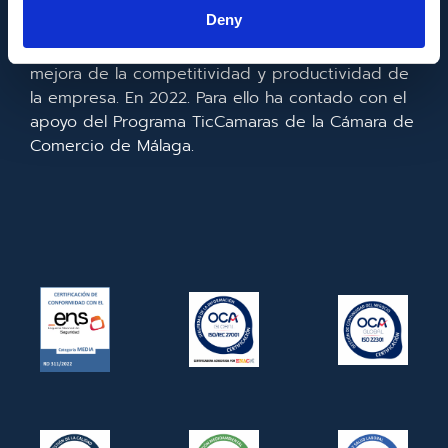
la información y de las comunicaciones y el
Deny
acceso a las mismas y gracias al que ha
realizado la implementación de un CRM y para la
mejora de la competitividad y productividad de
la empresa. En 2022. Para ello ha contado con el
apoyo del Programa TicCamaras de la Cámara de
Comercio de Málaga.