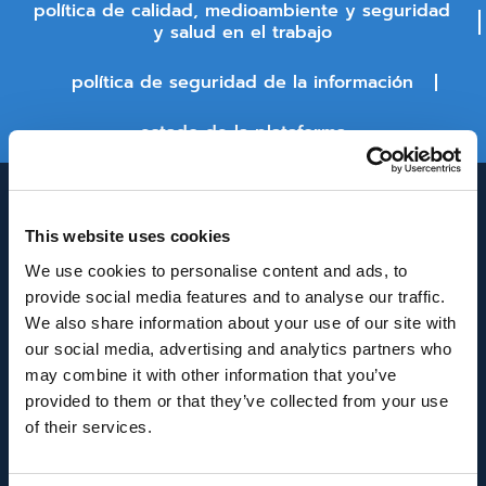
política de calidad, medioambiente y seguridad
y salud en el trabajo
política de seguridad de la información
estado de la plataforma
This website uses cookies
We use cookies to personalise content and ads, to
provide social media features and to analyse our traffic.
We also share information about your use of our site with
our social media, advertising and analytics partners who
INNOVACIÓN Y DESARROLLO DE ANDALUCÍA
may combine it with other information that you’ve
IDEA
provided to them or that they’ve collected from your use
of their services.
Se ha recibido un incentivo de la Agencia de
Innovación y Desarrollo de Andalucía IDEA, de la