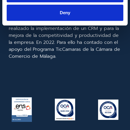
Europeo de Desarrollo Regional cuyo objetivo es
mejorar el uso y la calidad de las tecnologías de
Deny
la información y de las comunicaciones y el
acceso a las mismas y gracias al que ha
realizado la implementación de un CRM y para la
mejora de la competitividad y productividad de
la empresa. En 2022. Para ello ha contado con el
apoyo del Programa TicCamaras de la Cámara de
Comercio de Málaga.