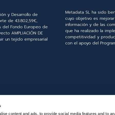
Metadata SL ha sido ben
ión y Desarrollo de
cuyo objetivo es mejorar 
orte de 43.802,59€,
información y de las com
és del Fondo Europeo de
que ha realizado la imp
royecto AMPLIACIÓN DE
competitividad y product
r un tejido empresarial
con el apoyo del Progra
s
ise content and ads, to provide social media features and to an