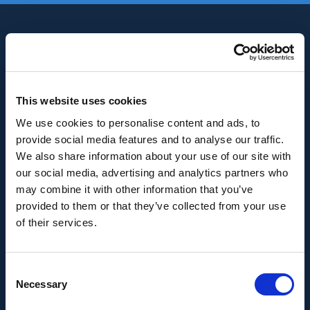
This website uses cookies
We use cookies to personalise content and ads, to
INNOVACIÓN Y DESARROLLO DE ANDALUCÍA
provide social media features and to analyse our traffic.
IDEA
We also share information about your use of our site with
our social media, advertising and analytics partners who
Se ha recibido un incentivo de la Agencia de
may combine it with other information that you’ve
Innovación y Desarrollo de Andalucía IDEA, de la
provided to them or that they’ve collected from your use
Junta de Andalucía, por un importe de
of their services.
43.802,59€, cofinanciado en un 80% por la Unión
Europea a través del Fondo Europeo de
Consent
Desarrollo Regional, FEDER para la realización del
Necessary
Selection
proyecto AMPLIACIÓN DE CAPACIDAD DE
METADATA con el objetivo de conseguir un tejido